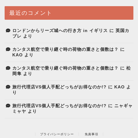
最近のコメント
ロンドンからリーズ城への行き方 in イギリス
に
英国カ
ブレ
より
カンタス航空で乗り継ぐ時の荷物の重さと個数は？
に
KAO
より
カンタス航空で乗り継ぐ時の荷物の重さと個数は？
に
松
岡隼
より
旅行代理店VS個人手配どっちがお得なのか!?
に
KAO
よ
り
旅行代理店VS個人手配どっちがお得なのか!?
に
ニャギャ
ミャヤ
より
プライバシーポリシー
免責事項