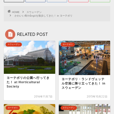
HOME
スウェーデン
かわいい島Vrångöを散歩してきた！ in ヨーテボリ
RELATED POST
スウェーデン
ヨーテボリ
ヨーテボリの公園へ行ってき
ヨーテボリ・ランドヴェッテ
た！ at Horticultural
ル空港に降り立ってきた！ in
Society
スウェーデン
2016年11月7日
2015年10月22日
ヨーテボリ
スウェーデン