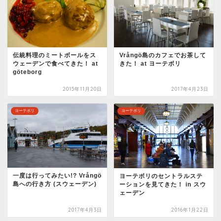
伝統料理のミートボールをス
Vrångö島のカフェでお茶して
ウェーデンで食べてきた！ at
きた！ at ヨーテボリ
göteborg
2015年11月20日
2017年4月23日
ヨーテボリ
ヨーテボリ
一度は行ってみたい!? Vrångö
ヨーテボリのセントラルステ
島への行き方 (スウェーデン)
ーションを見てきた！ in スウ
ェーデン
2017年4月3日
2016年1月22日