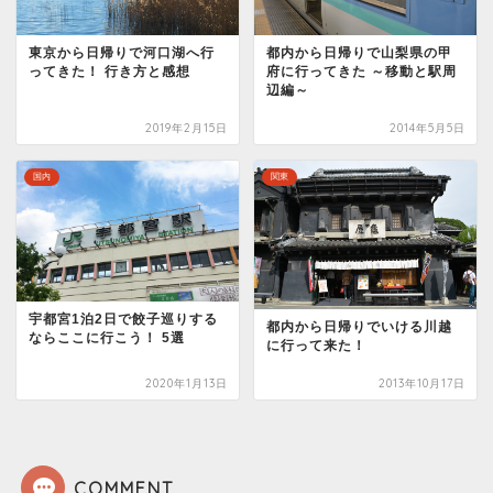
東京から日帰りで河口湖へ行
都内から日帰りで山梨県の甲
ってきた！ 行き方と感想
府に行ってきた ～移動と駅周
辺編～
2019年2月15日
2014年5月5日
国内
関東
宇都宮1泊2日で餃子巡りする
都内から日帰りでいける川越
ならここに行こう！ 5選
に行って来た！
2020年1月13日
2013年10月17日
COMMENT