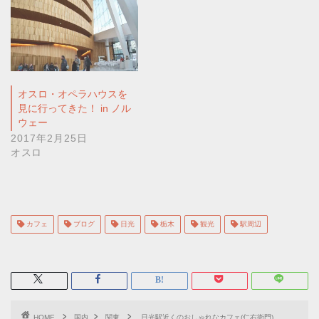
オスロ・オペラハウスを
見に行ってきた！ in ノル
ウェー
2017年2月25日
オスロ
カフェ
ブログ
日光
栃木
観光
駅周辺
HOME
国内
関東
日光駅近くのおしゃれなカフェ(仁右衛門)