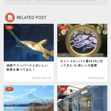
RELATED POST
関東
国内
キリン #カンパイ展2019に行
油壺マリンパークとおいしい
ってきた in 赤レンガ倉庫
刺身を食べてきた！
2014年2月22日
2019年8月4日
国内
関東