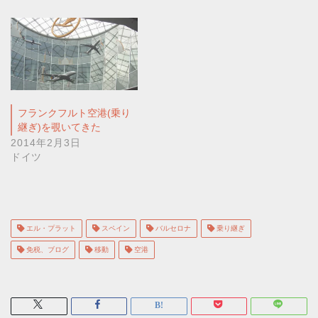
フランクフルト空港(乗り
継ぎ)を覗いてきた
2014年2月3日
ドイツ
エル・プラット
スペイン
バルセロナ
乗り継ぎ
免税、ブログ
移動
空港