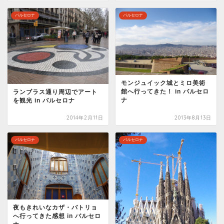
バルセロナ
バルセロナ
モンジュイック城とミロ美術
館へ行ってきた！ in バルセロ
ランブラス通り周辺でアート
ナ
を観光 in バルセロナ
2014年2月11日
2013年8月13日
バルセロナ
バルセロナ
夜もきれいなカザ・バトリョ
へ行ってきた感想 in バルセロ