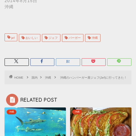
2014年8月15日
沖縄
jef
おいしい
ジェフ
バーガー
沖縄
HOME
国内
沖縄
沖縄のハンバーガー屋ジェフ(Jef)に行ってきた！
RELATED POST
沖縄
沖縄