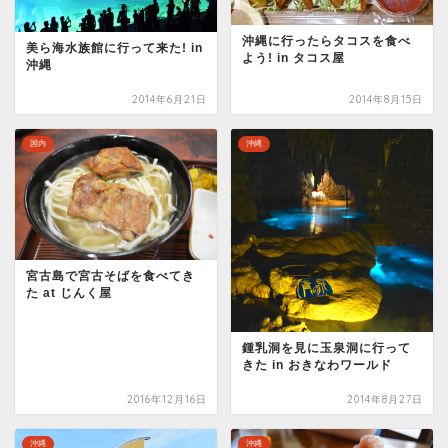
沖縄に行ったらタコスを食べ
美ら海水族館に行って来た! in
よう! in タコス屋
沖縄
2014年6月21日
2014年8月15日
国内
沖縄
宮古島で宮古そばを食べてき
た at じんく屋
鍾乳洞を見に玉泉洞に行って
きた in おきなわワールド
2016年12月16日
2014年8月27日
沖縄
沖縄