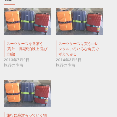
スーツケースを選ぼう！
スーツケースは買うorレ
(海外・長期5泊以上 選び
ンタルいろいろな角度で
方編)
考えてみる
2013年7月9日
2014年3月6日
旅行の準備
旅行の準備
旅行に絶対もっていく物