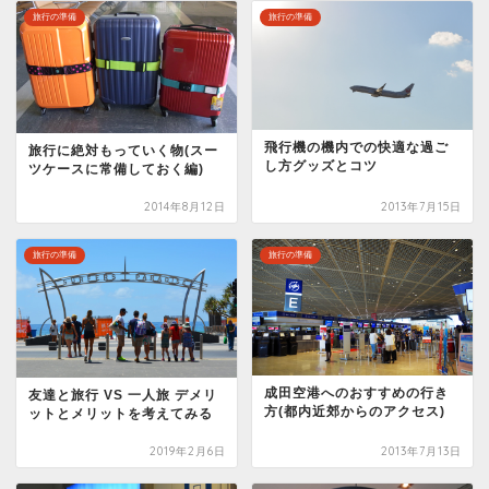
旅行の準備
旅行の準備
飛行機の機内での快適な過ご
旅行に絶対もっていく物(スー
し方グッズとコツ
ツケースに常備しておく編)
2014年8月12日
2013年7月15日
旅行の準備
旅行の準備
成田空港へのおすすめの行き
友達と旅行 VS 一人旅 デメリ
方(都内近郊からのアクセス)
ットとメリットを考えてみる
2019年2月6日
2013年7月13日