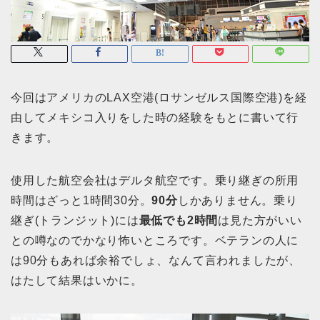
今回はアメリカのLAX空港(ロサンゼルス国際空港)を経
由してメキシコ入りをした時の経験をもとに書いて行
きます。
使用した航空会社はデルタ航空です。乗り継ぎの所用
時間はざっと1時間30分。
90分
しかありません。乗り
継ぎ(トランジット)には
最低でも2時間
は見た方がいい
との噂なのでかなり怖いところです。ベテランの人に
は90分もあれば余裕でしょ、なんて言われましたが、
はたして結果はいかに。