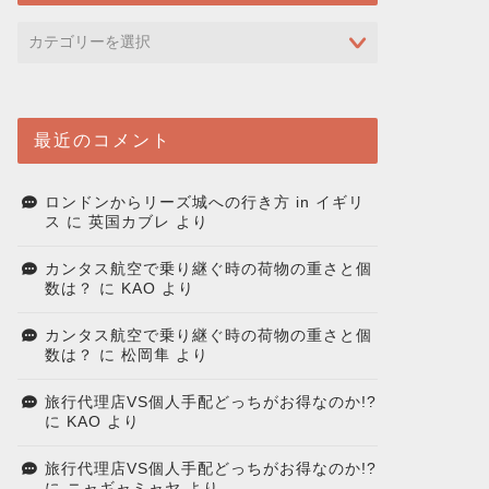
最近のコメント
ロンドンからリーズ城への行き方 in イギリ
ス
に
英国カブレ
より
カンタス航空で乗り継ぐ時の荷物の重さと個
数は？
に
KAO
より
カンタス航空で乗り継ぐ時の荷物の重さと個
数は？
に
松岡隼
より
旅行代理店VS個人手配どっちがお得なのか!?
に
KAO
より
旅行代理店VS個人手配どっちがお得なのか!?
に
ニャギャミャヤ
より