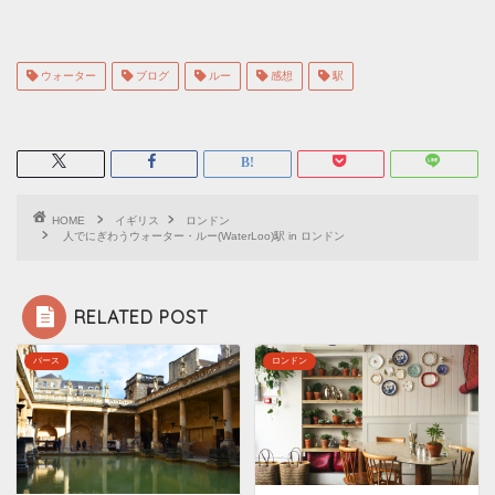
ウォーター
ブログ
ルー
感想
駅
HOME
イギリス
ロンドン
人でにぎわうウォーター・ルー(WaterLoo)駅 in ロンドン
RELATED POST
バース
ロンドン