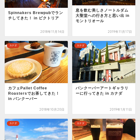
息を飲む美しさノートルダム
Spinnakers Brewpubでラン
大聖堂への行き方と思い出 in
チしてきた！ in ビクトリア
モントリオール
2018年11月14日
2019年11月17日
カナダ
カナダ
カフェPallet Coffee
バンクーバーアートギャラリ
Roastersでお茶してきた！
ーに行ってきた in カナダ
in バンクーバー
2018年10月20日
2019年1月11日
カナダ
カナダ