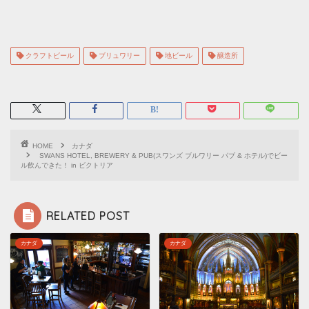
クラフトビール
ブリュワリー
地ビール
醸造所
HOME
カナダ
SWANS HOTEL, BREWERY & PUB(スワンズ ブルワリー パブ & ホテル)でビー
ル飲んできた！ in ビクトリア
RELATED POST
カナダ
カナダ