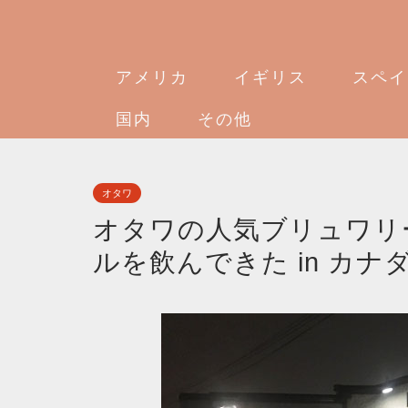
アメリカ
イギリス
スペイ
国内
その他
オタワ
オタワの人気ブリュワリー Flo
ルを飲んできた in カナ