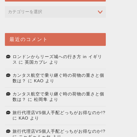
最近のコメント
ロンドンからリーズ城への行き方 in イギリ
ス
に
英国カブレ
より
カンタス航空で乗り継ぐ時の荷物の重さと個
数は？
に
KAO
より
カンタス航空で乗り継ぐ時の荷物の重さと個
数は？
に
松岡隼
より
旅行代理店VS個人手配どっちがお得なのか!?
に
KAO
より
旅行代理店VS個人手配どっちがお得なのか!?
に
ニャギャミャヤ
より